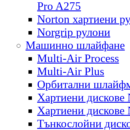
Pro A275
Norton хартиени р
Norgrip рулони
Машинно шлайфане
Multi-Air Process
Multi-Air Plus
Орбитални шлайфм
Хартиени дискове N
Хартиени дискове N
Тънкослойни диско