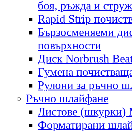
боя, ръжда и стру
Rapid Strip почист
Бързосменяеми дис
повърхности
Диск Norbrush Bea
Гумена почистващ
Рулони за ръчно 
Ръчно шлайфане
Листове (шкурки) M
Форматирани шлай