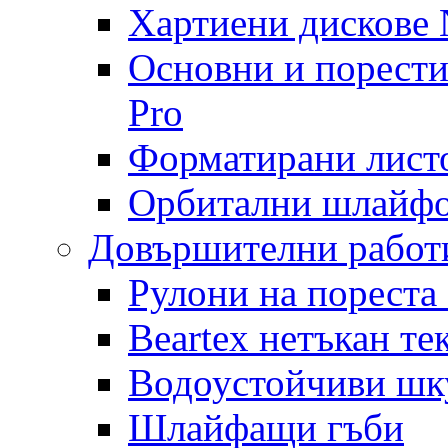
Хартиени дискове N
Основни и порест
Pro
Форматирани лист
Орбитални шлайфо
Довършителни работ
Рулони на пореста
Beartex нетъкан те
Водоустойчиви шк
Шлайфащи гъби