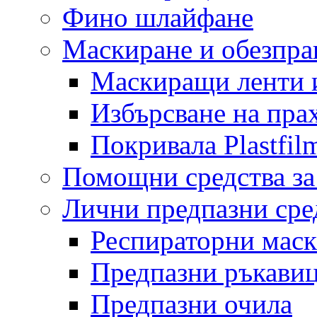
Фино шлайфане
Маскиране и обезпр
Маскиращи ленти 
Избърсване на пра
Покривала Plastfil
Помощни средства за
Лични предпазни сре
Респираторни мас
Предпазни ръкави
Предпазни очила