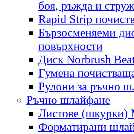
боя, ръжда и стру
Rapid Strip почист
Бързосменяеми дис
повърхности
Диск Norbrush Bea
Гумена почистващ
Рулони за ръчно 
Ръчно шлайфане
Листове (шкурки) M
Форматирани шлай