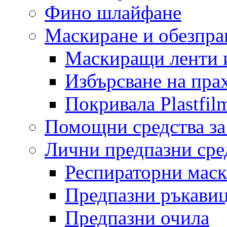
Фино шлайфане
Маскиране и обезпр
Маскиращи ленти 
Избърсване на пра
Покривала Plastfil
Помощни средства за
Лични предпазни сре
Респираторни мас
Предпазни ръкави
Предпазни очила