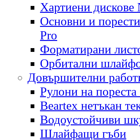
Хартиени дискове N
Основни и порест
Pro
Форматирани лист
Орбитални шлайфо
Довършителни работ
Рулони на пореста
Beartex нетъкан те
Водоустойчиви шк
Шлайфащи гъби