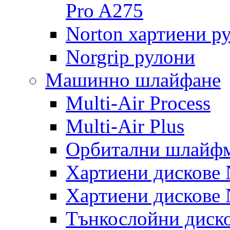
Pro A275
Norton хартиени р
Norgrip рулони
Машинно шлайфане
Multi-Air Process
Multi-Air Plus
Орбитални шлайфм
Хартиени дискове N
Хартиени дискове N
Тънкослойни диско