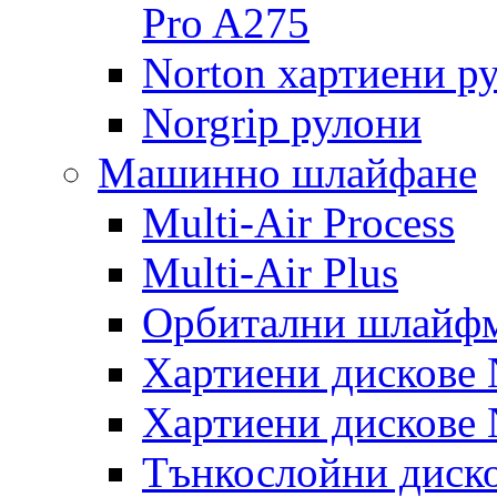
Pro A275
Norton хартиени р
Norgrip рулони
Машинно шлайфане
Multi-Air Process
Multi-Air Plus
Орбитални шлайфм
Хартиени дискове N
Хартиени дискове N
Тънкослойни диско