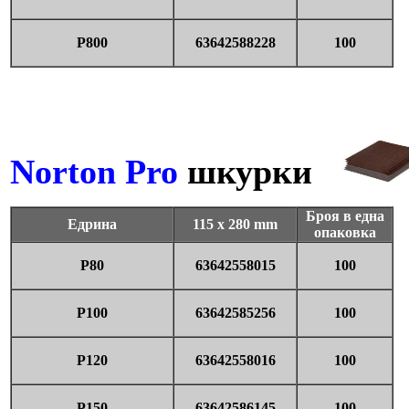
P800
63642588228
100
Norton Pro
шкурки
Броя в една
Едрина
115 x 280 mm
опаковка
P80
63642558015
100
P100
63642585256
100
P120
63642558016
100
P150
63642586145
100