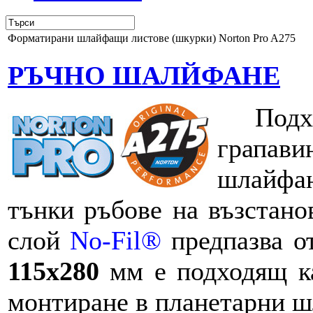
Форматирани шлайфащи листове (шкурки) Norton Pro A275
РЪЧНО ШАЛЙФАНЕ
Подхо
грапав
шлайфа
тънки ръбове на възстано
слой
No-Fil®
предпазва о
115x280
мм е подходящ как
монтиране в планетарни 