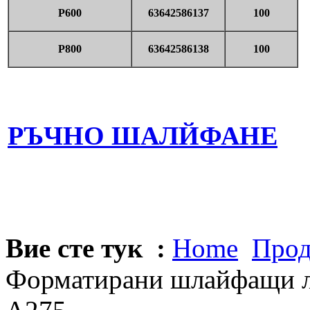
P600
63642586137
100
P800
63642586138
100
РЪЧНО ШАЛЙФАНЕ
Вие сте тук :
Home
Прод
Форматирани шлайфащи ли