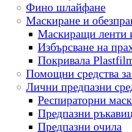
Фино шлайфане
Маскиране и обезпр
Маскиращи ленти 
Избърсване на пра
Покривала Plastfil
Помощни средства за
Лични предпазни сре
Респираторни мас
Предпазни ръкави
Предпазни очила