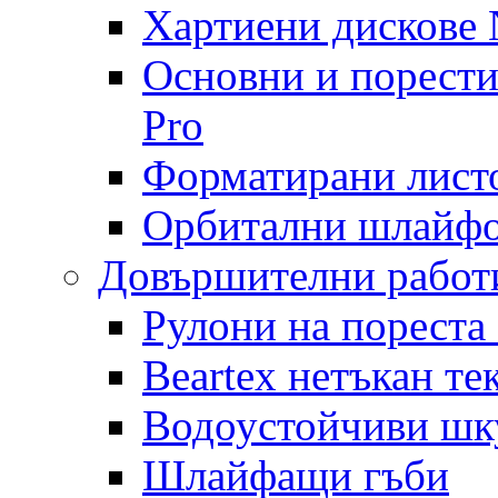
Хартиени дискове N
Основни и порест
Pro
Форматирани лист
Орбитални шлайфо
Довършителни работ
Рулони на пореста
Beartex нетъкан те
Водоустойчиви шк
Шлайфащи гъби