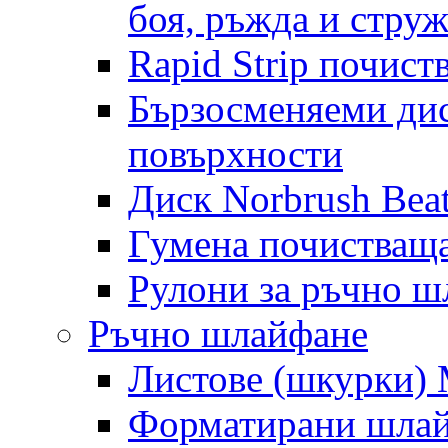
боя, ръжда и стру
Rapid Strip почист
Бързосменяеми дис
повърхности
Диск Norbrush Bea
Гумена почистващ
Рулони за ръчно 
Ръчно шлайфане
Листове (шкурки) M
Форматирани шлай