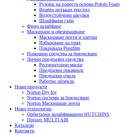
Рулони на пореста основа Potolo Foam
Beartex нетъкан текстил
Водоустойчиви шкурки
Шлайфащи гъби
Фино шлайфане
Маскиране и обезпрашване
Маскиращи ленти и хартии
Избърсване на прах
Покривала Plastfilm
Помощни средства за бoядисване
Лични предпазни средства
Респираторни маски
Предпазни ръкавици
Предпазни очила
Работно облекло
Нови продукти
Norton Dry Ice
Norton системи за боядисване
Norton Маскиращи ленти
Нови технологии
Орбитални шлайфмашини HUTCHINS
Процес MULTI AIR
Каталози
Контакти