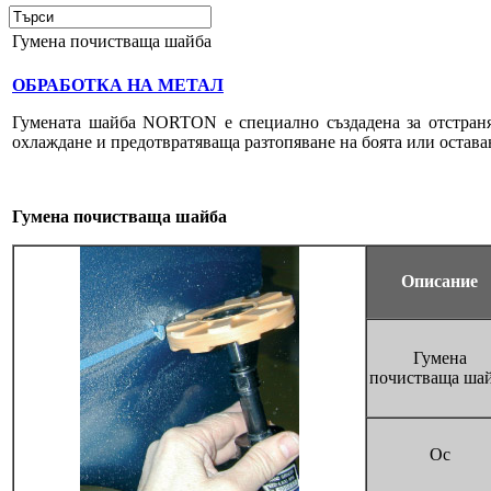
Гумена почистваща шайба
ОБРАБОТКА НА МЕТАЛ
Гумената шайба NORTON е специално създадена за отстраняв
охлаждане и предотвратяваща разтопяване на боята или оставан
Гумена почистваща шайба
Описание
Гумена
почистваща ша
Ос