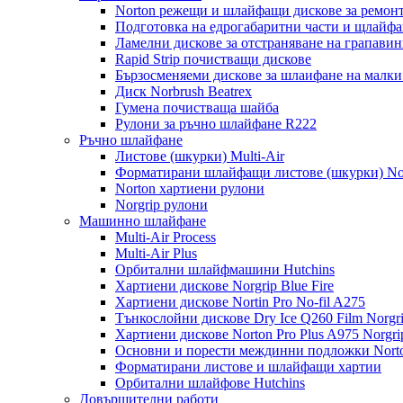
Norton режещи и шлайфащи дискове за ремонт
Подготовка на едрогабаритни части и щлайфа
Ламелни дискове за отстраняване на грапавин
Rapid Strip почистващи дискове
Бързосменяеми дискове за шлаифане на малк
Диск Norbrush Beatrex
Гумена почистваща шайба
Рулони за ръчно шлайфане R222
Ръчно шлайфане
Листове (шкурки) Multi-Air
Форматирани шлайфащи листове (шкурки) Nor
Norton хартиени рулони
Norgrip рулони
Машинно шлайфане
Multi-Air Process
Multi-Air Plus
Орбитални шлайфмашини Hutchins
Хартиени дискове Norgrip Blue Fire
Хартиени дискове Nortin Pro No-fil A275
Тънкослойни дискове Dry Ice Q260 Film Norgr
Хартиени дискове Norton Pro Plus A975 Norgri
Основни и порести междинни подложки Norto
Форматирани листове и шлайфащи хартии
Орбитални шлайфове Hutchins
Довършителни работи