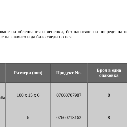
ане на облепвания и лепенки, без нанасяне на повреди на п
е на каквито и да било следи по нея.
Броя в една
Размери (mm)
Продукт No.
опаковка
100 x 15 x 6
07660707987
8
йба
6
07660718162
8