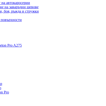
 на автокаросерии
не на заваръчни шевове
и, боя, ръжда и стружки
и повърхности
ton Pro A275
ip
p
n Pro