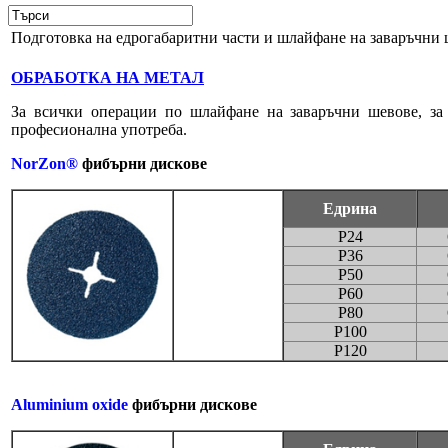
Подготовка на едрогабаритни части и шлайфане на заваръчни
ОБРАБОТКА НА МЕТАЛ
За всички операции по шлайфане на заваръчни шевове, за
професионална употреба.
NorZon®
фибърни дискове
Едрина
P24
P36
P50
P60
P80
P100
P120
Aluminium oxide
фибърни дискове