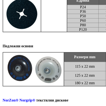
Едрина
P24
P36
P50
P60
P80
P120
Подложни основи
Размери mm
115 x 22 mm
125 x 22 mm
180 x 22 mm
NorZon® Norgrip®
текстилни дискове