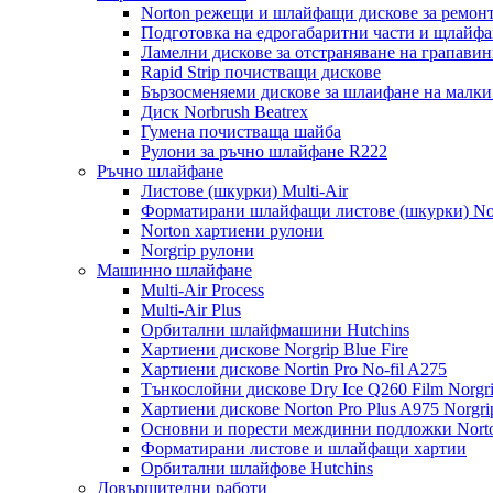
Norton режещи и шлайфащи дискове за ремонт
Подготовка на едрогабаритни части и щлайфа
Ламелни дискове за отстраняване на грапавин
Rapid Strip почистващи дискове
Бързосменяеми дискове за шлаифане на малк
Диск Norbrush Beatrex
Гумена почистваща шайба
Рулони за ръчно шлайфане R222
Ръчно шлайфане
Листове (шкурки) Multi-Air
Форматирани шлайфащи листове (шкурки) Nor
Norton хартиени рулони
Norgrip рулони
Машинно шлайфане
Multi-Air Process
Multi-Air Plus
Орбитални шлайфмашини Hutchins
Хартиени дискове Norgrip Blue Fire
Хартиени дискове Nortin Pro No-fil A275
Тънкослойни дискове Dry Ice Q260 Film Norgr
Хартиени дискове Norton Pro Plus A975 Norgri
Основни и порести междинни подложки Norto
Форматирани листове и шлайфащи хартии
Орбитални шлайфове Hutchins
Довършителни работи