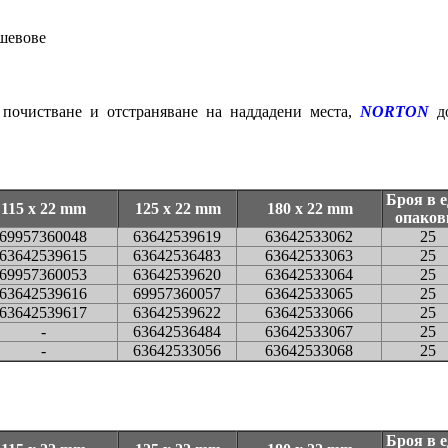
 шевове
 почистване и отстраняване на наддадени места,
NORTON
до
Броя в 
115 x 22 mm
125 x 22 mm
180 x 22 mm
опаков
69957360048
63642539619
63642533062
25
63642539615
63642536483
63642533063
25
69957360053
63642539620
63642533064
25
63642539616
69957360057
63642533065
25
63642539617
63642539622
63642533066
25
-
63642536484
63642533067
25
-
63642533056
63642533068
25
Броя в 