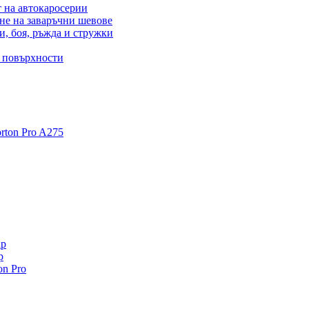
 на автокаросерии
не на заваръчни шевове
и, боя, ръжда и стружки
и повърхности
ton Pro A275
ip
p
n Pro