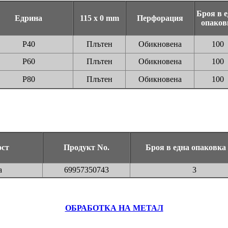
Броя в 
Едрина
115 x 0 mm
Перфорация
опаков
P40
Плътен
Обикновена
100
P60
Плътен
Обикновена
100
P80
Плътен
Обикновена
100
ост
Продукт No.
Броя в една опаковка
а
69957350743
3
ОБРАБОТКА НА МЕТАЛ