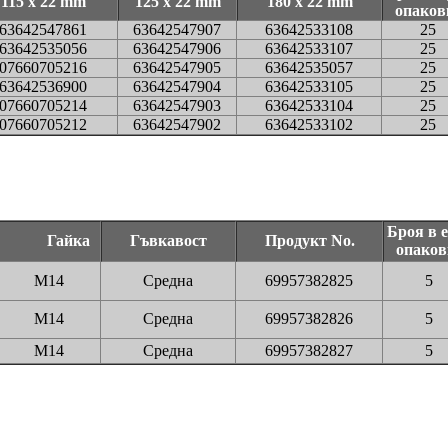
115 x 22 mm
125 x 22 mm
180 x 22 mm
опаков
63642547861
63642547907
63642533108
25
63642535056
63642547906
63642533107
25
07660705216
63642547905
63642535057
25
63642536900
63642547904
63642533105
25
07660705214
63642547903
63642533104
25
07660705212
63642547902
63642533102
25
Броя в 
Гайка
Гъвкавост
Продукт No.
опаков
M14
Средна
69957382825
5
M14
Средна
69957382826
5
M14
Средна
69957382827
5