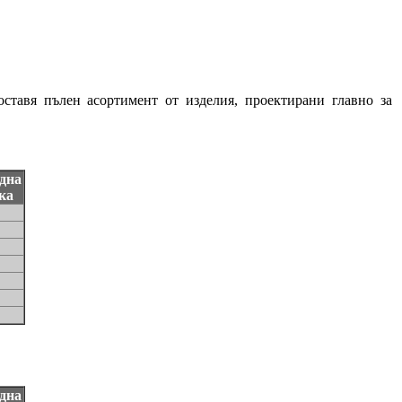
ставя пълен асортимент от изделия, проектирани главно за
една
ка
една