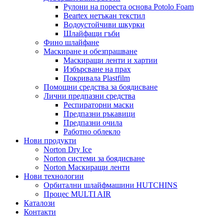
Рулони на пореста основа Potolo Foam
Beartex нетъкан текстил
Водоустойчиви шкурки
Шлайфащи гъби
Фино шлайфане
Маскиране и обезпрашване
Маскиращи ленти и хартии
Избърсване на прах
Покривала Plastfilm
Помощни средства за бoядисване
Лични предпазни средства
Респираторни маски
Предпазни ръкавици
Предпазни очила
Работно облекло
Нови продукти
Norton Dry Ice
Norton системи за боядисване
Norton Маскиращи ленти
Нови технологии
Орбитални шлайфмашини HUTCHINS
Процес MULTI AIR
Каталози
Контакти