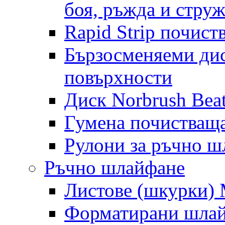
боя, ръжда и стру
Rapid Strip почист
Бързосменяеми дис
повърхности
Диск Norbrush Bea
Гумена почистващ
Рулони за ръчно 
Ръчно шлайфане
Листове (шкурки) M
Форматирани шлай