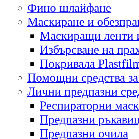
Фино шлайфане
Маскиране и обезпр
Маскиращи ленти 
Избърсване на пра
Покривала Plastfil
Помощни средства за
Лични предпазни сре
Респираторни мас
Предпазни ръкави
Предпазни очила