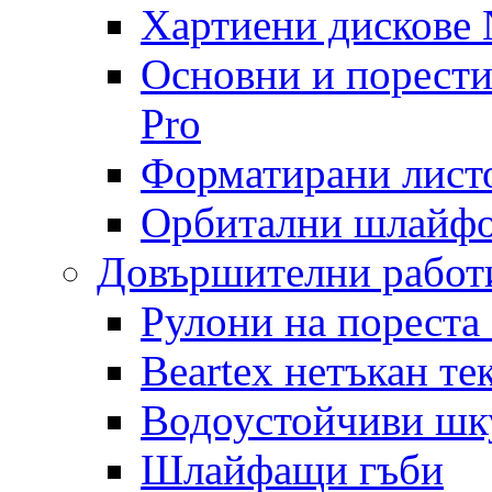
Хартиени дискове N
Основни и порест
Pro
Форматирани лист
Орбитални шлайфо
Довършителни работ
Рулони на пореста
Beartex нетъкан те
Водоустойчиви шк
Шлайфащи гъби