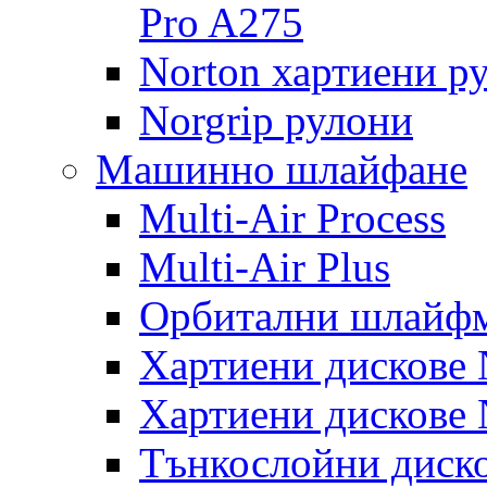
Pro A275
Norton хартиени р
Norgrip рулони
Машинно шлайфане
Multi-Air Process
Multi-Air Plus
Орбитални шлайфм
Хартиени дискове N
Хартиени дискове N
Тънкослойни диско