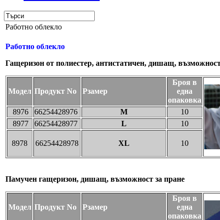
Работно облекло
Работно облекло
Гащеризон от полиестер, антистатичен, дишащ, възможност
Броя в
Модел
Продукт Nо
Рзамер
една
опаковка
8976
66254428976
M
10
8977
66254428977
L
10
8978
66254428978
XL
10
Памучен гащеризон, дишащ, възможност за пране
Броя в
Модел
Продукт Nо
Рзамер
една
опаковка