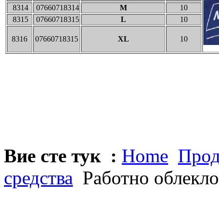
8314
07660718314
M
10
8315
07660718315
L
10
8316
07660718315
XL
10
Вие сте тук :
Home
Прод
средства
Работно облекло