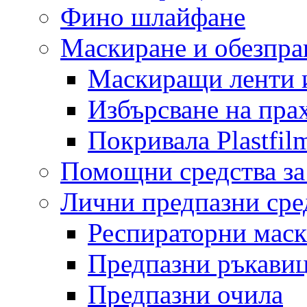
Фино шлайфане
Маскиране и обезпр
Маскиращи ленти 
Избърсване на пра
Покривала Plastfil
Помощни средства за
Лични предпазни сре
Респираторни мас
Предпазни ръкави
Предпазни очила