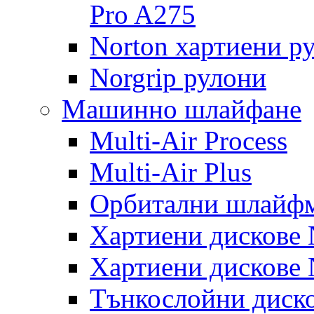
Pro A275
Norton хартиени р
Norgrip рулони
Машинно шлайфане
Multi-Air Process
Multi-Air Plus
Орбитални шлайфм
Хартиени дискове N
Хартиени дискове N
Тънкослойни диско