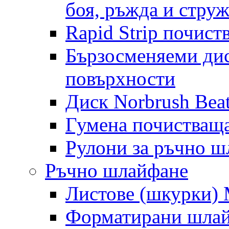
боя, ръжда и стру
Rapid Strip почист
Бързосменяеми дис
повърхности
Диск Norbrush Bea
Гумена почистващ
Рулони за ръчно 
Ръчно шлайфане
Листове (шкурки) M
Форматирани шлай