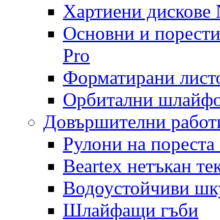
Хартиени дискове N
Основни и порест
Pro
Форматирани лист
Орбитални шлайфо
Довършителни работ
Рулони на пореста
Beartex нетъкан те
Водоустойчиви шк
Шлайфащи гъби