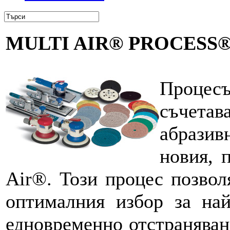
MULTI AIR® PROCESS
Проц
съчета
абразив
новия, 
Air®. Този процес позвол
оптималния избор за най
едновременно отстраняван