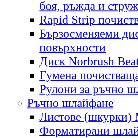
боя, ръжда и стру
Rapid Strip почист
Бързосменяеми дис
повърхности
Диск Norbrush Bea
Гумена почистващ
Рулони за ръчно 
Ръчно шлайфане
Листове (шкурки) M
Форматирани шлай