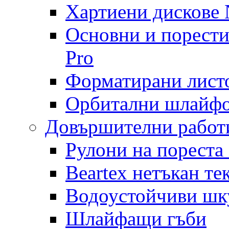
Хартиени дискове N
Основни и порест
Pro
Форматирани лист
Орбитални шлайфо
Довършителни работ
Рулони на пореста
Beartex нетъкан те
Водоустойчиви шк
Шлайфащи гъби