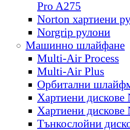
Pro A275
Norton хартиени р
Norgrip рулони
Машинно шлайфане
Multi-Air Process
Multi-Air Plus
Орбитални шлайфм
Хартиени дискове N
Хартиени дискове N
Тънкослойни диско