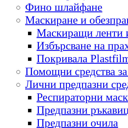
Фино шлайфане
Маскиране и обезпр
Маскиращи ленти 
Избърсване на пра
Покривала Plastfil
Помощни средства за
Лични предпазни сре
Респираторни мас
Предпазни ръкави
Предпазни очила