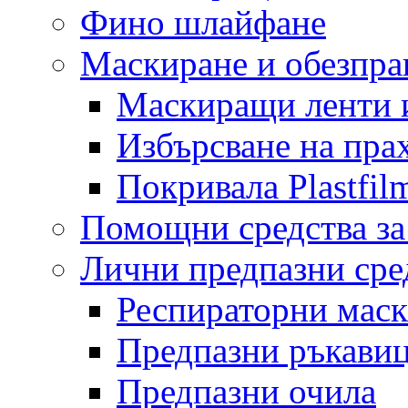
Фино шлайфане
Маскиране и обезпр
Маскиращи ленти 
Избърсване на пра
Покривала Plastfil
Помощни средства за
Лични предпазни сре
Респираторни мас
Предпазни ръкави
Предпазни очила