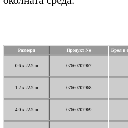
околната среда.
Размери
Продукт No
Броя в 
0.6 x 22.5 m
07660707967
1.2 x 22.5 m
07660707968
4.0 x 22.5 m
07660707969