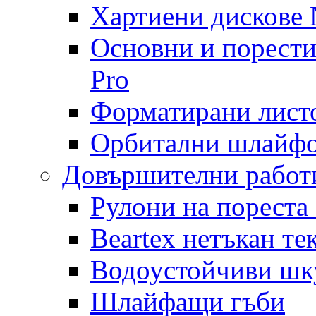
Хартиени дискове N
Основни и порест
Pro
Форматирани лист
Орбитални шлайфо
Довършителни работ
Рулони на пореста
Beartex нетъкан те
Водоустойчиви шк
Шлайфащи гъби