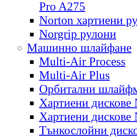
Pro A275
Norton хартиени р
Norgrip рулони
Машинно шлайфане
Multi-Air Process
Multi-Air Plus
Орбитални шлайфм
Хартиени дискове N
Хартиени дискове N
Тънкослойни диско