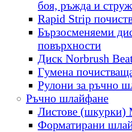
боя, ръжда и стру
Rapid Strip почист
Бързосменяеми дис
повърхности
Диск Norbrush Bea
Гумена почистващ
Рулони за ръчно 
Ръчно шлайфане
Листове (шкурки) M
Форматирани шлай