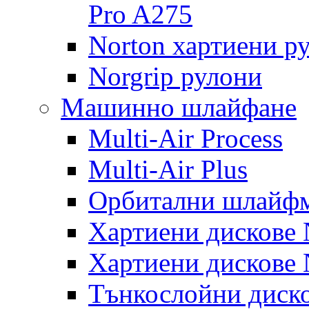
Pro A275
Norton хартиени р
Norgrip рулони
Машинно шлайфане
Multi-Air Process
Multi-Air Plus
Орбитални шлайфм
Хартиени дискове N
Хартиени дискове N
Тънкослойни диско