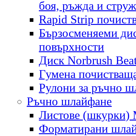
боя, ръжда и стру
Rapid Strip почист
Бързосменяеми дис
повърхности
Диск Norbrush Bea
Гумена почистващ
Рулони за ръчно 
Ръчно шлайфане
Листове (шкурки) M
Форматирани шлай