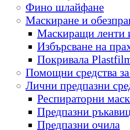
Фино шлайфане
Маскиране и обезпр
Маскиращи ленти 
Избърсване на пра
Покривала Plastfil
Помощни средства за
Лични предпазни сре
Респираторни мас
Предпазни ръкави
Предпазни очила