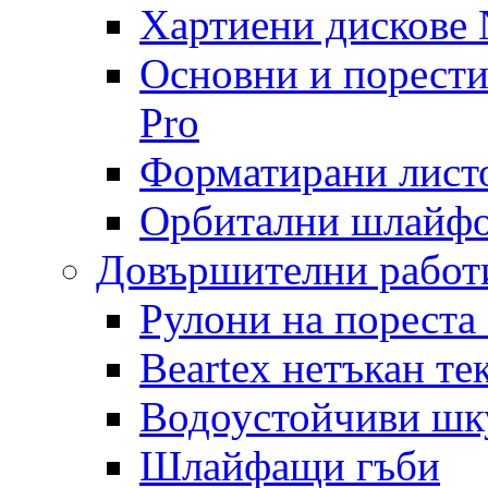
Хартиени дискове N
Основни и порест
Pro
Форматирани лист
Орбитални шлайфо
Довършителни работ
Рулони на пореста
Beartex нетъкан те
Водоустойчиви шк
Шлайфащи гъби