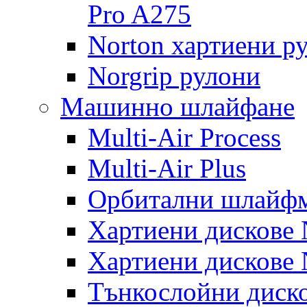
Pro A275
Norton хартиени р
Norgrip рулони
Машинно шлайфане
Multi-Air Process
Multi-Air Plus
Орбитални шлайфм
Хартиени дискове N
Хартиени дискове N
Тънкослойни диско