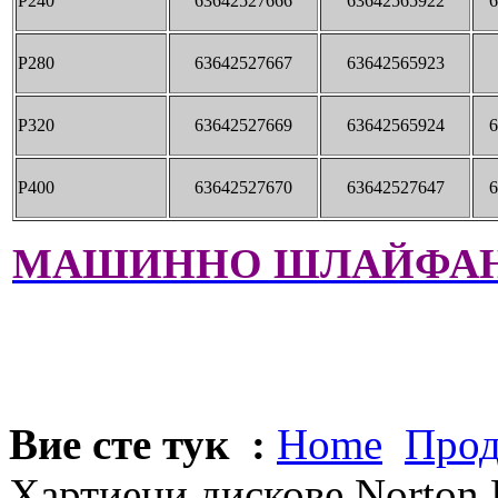
P240
63642527666
63642565922
6
P280
63642527667
63642565923
P320
63642527669
63642565924
6
P400
63642527670
63642527647
6
МАШИННО ШЛАЙФА
Вие сте тук :
Home
Прод
Хартиени дискове Norton 