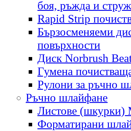
боя, ръжда и стру
Rapid Strip почист
Бързосменяеми дис
повърхности
Диск Norbrush Bea
Гумена почистващ
Рулони за ръчно 
Ръчно шлайфане
Листове (шкурки) M
Форматирани шлай