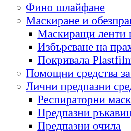
Фино шлайфане
Маскиране и обезпр
Маскиращи ленти 
Избърсване на пра
Покривала Plastfil
Помощни средства за
Лични предпазни сре
Респираторни мас
Предпазни ръкави
Предпазни очила