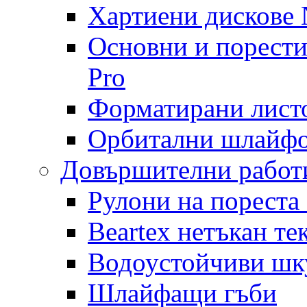
Хартиени дискове N
Основни и порест
Pro
Форматирани лист
Орбитални шлайфо
Довършителни работ
Рулони на пореста
Beartex нетъкан те
Водоустойчиви шк
Шлайфащи гъби