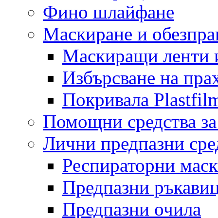
Фино шлайфане
Маскиране и обезпр
Маскиращи ленти 
Избърсване на пра
Покривала Plastfil
Помощни средства за
Лични предпазни сре
Респираторни мас
Предпазни ръкави
Предпазни очила