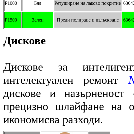
P1000
Бял
Ретуширане на лаково покритие
6364
P1500
Зелен
Преди полиране и излъскване
6364
Дискове
Norton Pro A275
Дискове за интелиге
интелектуален ремонт
N
дискове и назърненост
прецизно шлайфане на о
икономисва разходи.