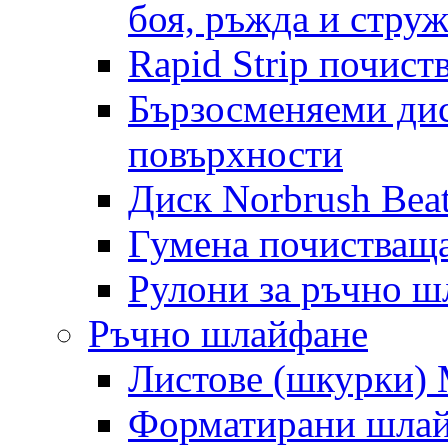
боя, ръжда и стру
Rapid Strip почист
Бързосменяеми дис
повърхности
Диск Norbrush Bea
Гумена почистващ
Рулони за ръчно 
Ръчно шлайфане
Листове (шкурки) M
Форматирани шлай