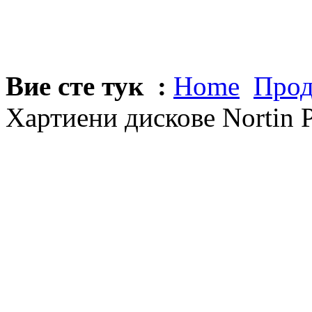
Вие сте тук :
Home
Прод
Хартиени дискове Nortin P