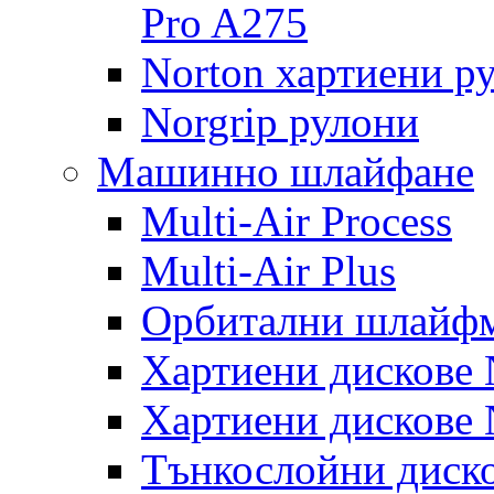
Pro A275
Norton хартиени р
Norgrip рулони
Машинно шлайфане
Multi-Air Process
Multi-Air Plus
Орбитални шлайфм
Хартиени дискове N
Хартиени дискове N
Тънкослойни диско