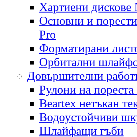
Хартиени дискове N
Основни и порест
Pro
Форматирани лист
Орбитални шлайфо
Довършителни работ
Рулони на пореста
Beartex нетъкан те
Водоустойчиви шк
Шлайфащи гъби