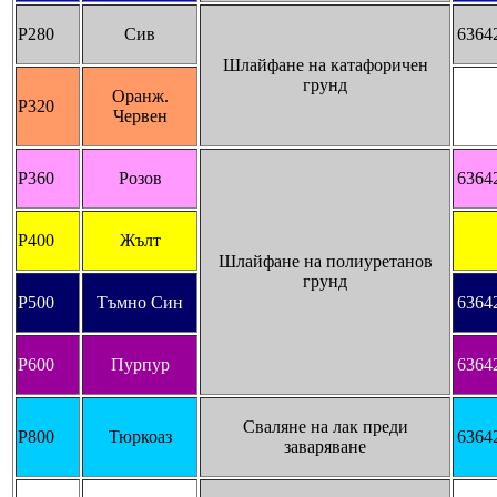
P280
Сив
6364
Шлайфане на катафоричен
грунд
Оранж.
P320
Червен
P360
Розов
6364
P400
Жълт
Шлайфане на полиуретанов
грунд
P500
Тъмно Син
6364
P600
Пурпур
6364
Сваляне на лак преди
P800
Тюркоаз
6364
заваряване