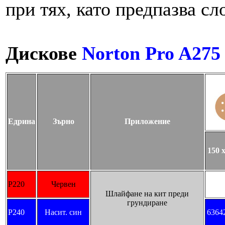
при тях, като предпазва сл
Дискове
Norton Pro A275 
Едрина
Зърно
Приложение
150 
P220
Червен
Шлайфане на кит преди
грундиране
P240
Насит. син
6364