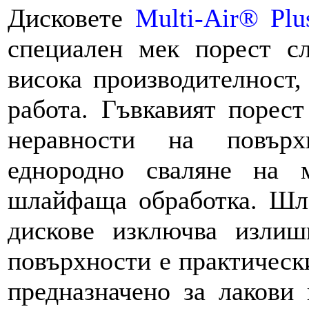
Дисковете
Multi-Air® Plu
специален мек порест с
висока производителност,
работа. Гъвкавият порест
неравности на повърх
еднородно сваляне на м
шлайфаща обработка. Шл
дискове изключва излиш
повърхности е практическ
предназначено за лакови