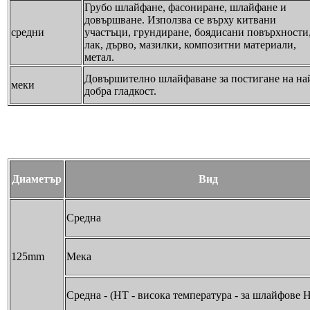
Грубо шлайфане, фасониране, шлайфане и
довършване. Използва се върху китвани
средни
участъци, грундиране, боядисани повърхности
лак, дърво, мазилки, композитни материали,
метал.
Довършително шлайфаване за постигане на на
меки
добра гладкост.
Диаметър
Вид
Средна
125mm
Мека
Средна - (HT - висока температура - за шлайфове H