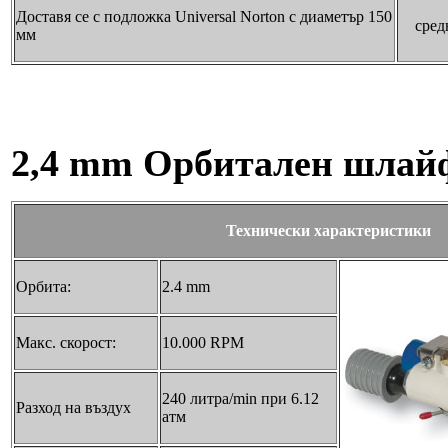
Доставя се с подложка Universal Norton с диаметър 150
сред
мм
2,4 mm Орбитален шлай
Технически характеристики
Орбита:
2.4 mm
Макс. скорост:
10.000 RPM
240 литра/min при 6.12
Разход на въздух
aтм