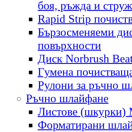
боя, ръжда и стру
Rapid Strip почист
Бързосменяеми дис
повърхности
Диск Norbrush Bea
Гумена почистващ
Рулони за ръчно 
Ръчно шлайфане
Листове (шкурки) M
Форматирани шлай