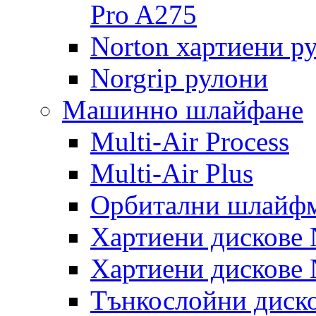
Pro A275
Norton хартиени р
Norgrip рулони
Машинно шлайфане
Multi-Air Process
Multi-Air Plus
Орбитални шлайфм
Хартиени дискове N
Хартиени дискове N
Тънкослойни диско