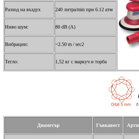
Разход на въздух
240 литра/min при 6.12 aтм
Ниво шум:
80 dB (A)
Вибрации:
<2.50 m / sec2
Тегло:
1,52 кг с маркуч и торба
Диаметър
Гъвкавост
Арти