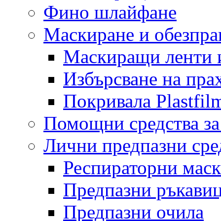
Фино шлайфане
Маскиране и обезпр
Маскиращи ленти 
Избърсване на пра
Покривала Plastfil
Помощни средства за
Лични предпазни сре
Респираторни мас
Предпазни ръкави
Предпазни очила