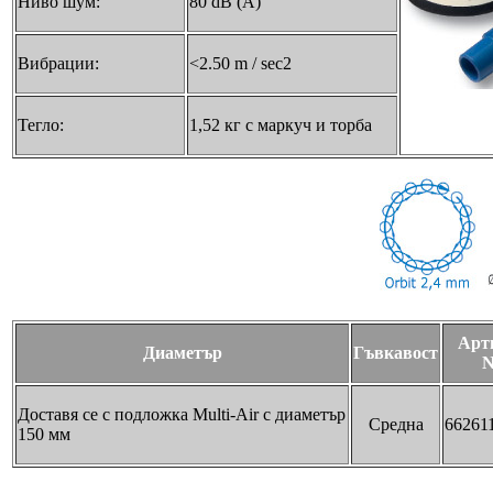
Ниво шум:
80 dB (A)
Вибрации:
<2.50 m / sec2
Тегло:
1,52 кг с маркуч и торба
Арт
Диаметър
Гъвкавост
N
Доставя се с подложка Multi-Air с диаметър
Средна
66261
150 мм