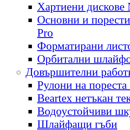
Хартиени дискове N
Основни и порест
Pro
Форматирани лист
Орбитални шлайфо
Довършителни работ
Рулони на пореста
Beartex нетъкан те
Водоустойчиви шк
Шлайфащи гъби