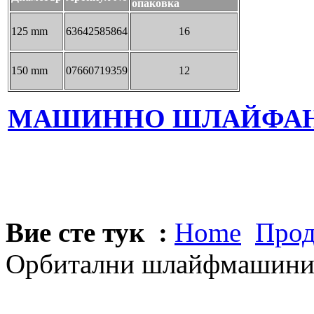
опаковка
125 mm
63642585864
16
150 mm
07660719359
12
МАШИННО ШЛАЙФА
Вие сте тук :
Home
Прод
Орбитални шлайфмашини 