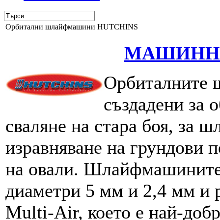
Орбитални шлайфмашини HUTCHINS
МАШИНН
Орбиталните 
създадени за о
сваляне на стара боя, за ш
изравняване на грундови п
на овали. Шлайфмашините 
диаметри 5 мм и 2,4 мм и 
Multi-Air, което е най-до