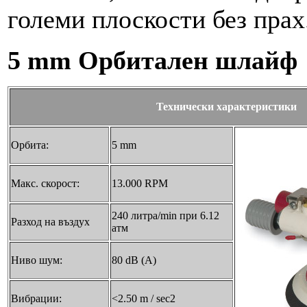
големи плоскости без прах
5 mm Орбитален шлайф
Технически характеристики
Орбита:
5 mm
Макс. скорост:
13.000 RPM
240 литра/min при 6.12
Разход на въздух
aтм
Ниво шум:
80 dB (A)
Вибрации:
<2.50 m / sec2