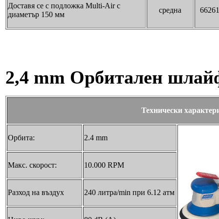
Доставя се с подложка Multi-Air с
средна
6626
диаметър 150 мм
2,4 mm Орбитален шлайф
Технически характер
Орбита:
2.4 mm
Макс. скорост:
10.000 RPM
Разход на въздух
240 литра/min при 6.12 aтм