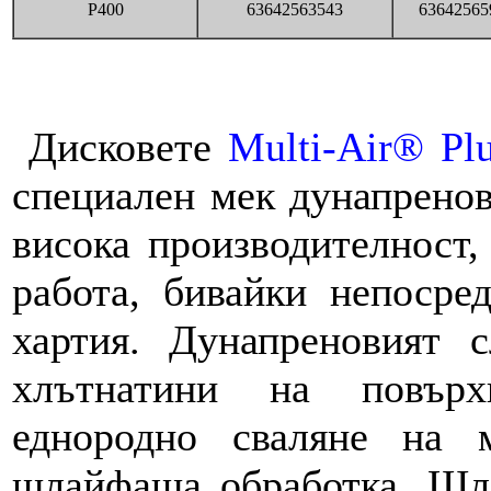
P400
63642563543
63642565
Дисковете
Multi-Air® Pl
специален мек дунапренов
висока производителност,
работа, бивайки непосре
хартия. Дунапреновият 
хлътнатини на повърх
еднородно сваляне на м
шлайфаща обработка. Шл