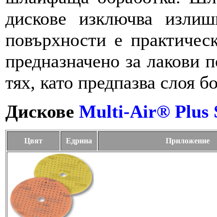
дискове изключва излиш
повърхности е практичес
предназначено за лакови 
тях, като предпазва слоя б
Дискове
Multi-Air® Plus 
Цвят
Едрина
Приложение