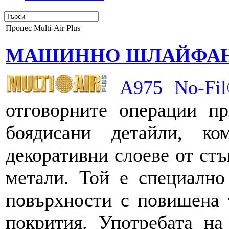
Процес Multi-Air Plus
МАШИННО ШЛАЙФА
A975 No-Fi
отговорните операции п
боядисани детайли, ко
декоративни слоеве от стъ
метали. Той е специално
повърхности с повишена 
покрития. Употребата н