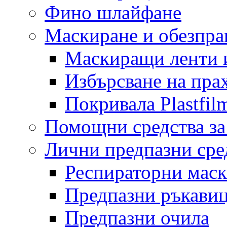
Фино шлайфане
Маскиране и обезпр
Маскиращи ленти 
Избърсване на пра
Покривала Plastfil
Помощни средства за
Лични предпазни сре
Респираторни мас
Предпазни ръкави
Предпазни очила