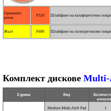
Оранжево
P320
Шлайфане на катафоретични покри
розов
Жълт
P400
Шлайфане на полиуретанови покри
Комплект дискове
Multi
Едрина
Вид
Количест
компле
Medium Multi-Air® Pad
1