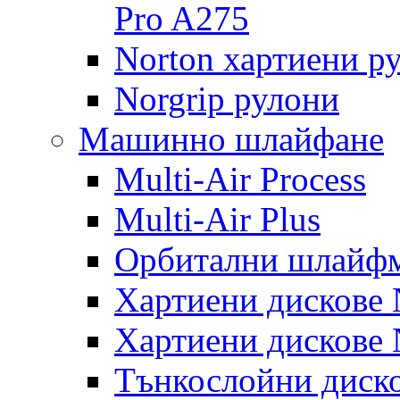
Pro A275
Norton хартиени р
Norgrip рулони
Машинно шлайфане
Multi-Air Process
Multi-Air Plus
Орбитални шлайфм
Хартиени дискове N
Хартиени дискове N
Тънкослойни диско