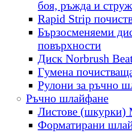
боя, ръжда и стру
Rapid Strip почист
Бързосменяеми дис
повърхности
Диск Norbrush Bea
Гумена почистващ
Рулони за ръчно 
Ръчно шлайфане
Листове (шкурки) M
Форматирани шлай