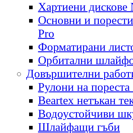
Хартиени дискове N
Основни и порест
Pro
Форматирани лист
Орбитални шлайфо
Довършителни работ
Рулони на пореста
Beartex нетъкан те
Водоустойчиви шк
Шлайфащи гъби