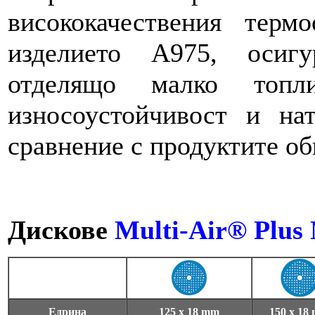
висококачествения терм
изделието A975, осигу
отделящо малко топл
износоустойчивост и на
сравнение с продуктите об
Дискове
Multi-Air® Plus
Едрина
125 x 18 mm
150 x 18